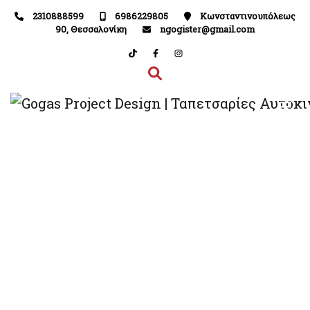
2310888599
6986229805
Κωνσταντινουπόλεως
90, Θεσσαλονίκη
ngogister@gmail.com