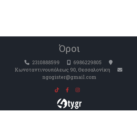
Όροι
2310888599
6986229805
Κωνσταντινουπόλεως 90, Θεσσαλονίκη
ngogister@gmail.com